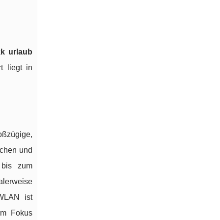
kk urlaub
 liegt in
oßzügige,
schen und
 bis zum
alerweise
WLAN ist
 im Fokus