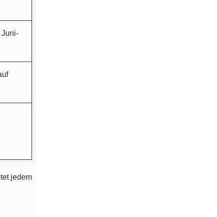
 Juni-
auf
etet jedem