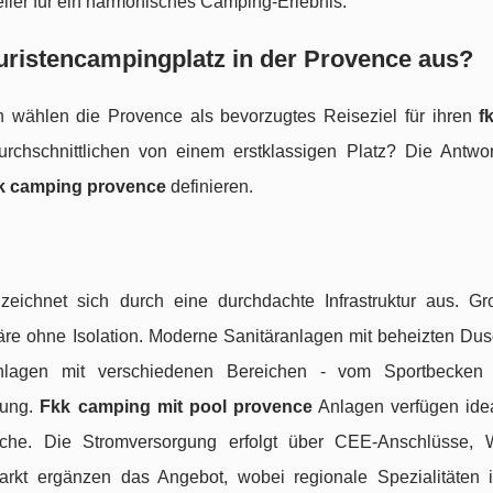
iler für ein harmonisches Camping-Erlebnis.“
uristencampingplatz in der Provence aus?
 wählen die Provence als bevorzugtes Reiseziel für ihren
f
rchschnittlichen von einem erstklassigen Platz? Die Antwort
k camping provence
definieren.
zeichnet sich durch eine durchdachte Infrastruktur aus. Gr
häre ohne Isolation. Moderne Sanitäranlagen mit beheizten Du
nlagen mit verschiedenen Bereichen - vom Sportbecken
tung.
Fkk camping mit pool provence
Anlagen verfügen ide
che. Die Stromversorgung erfolgt über CEE-Anschlüsse, 
arkt ergänzen das Angebot, wobei regionale Spezialitäten