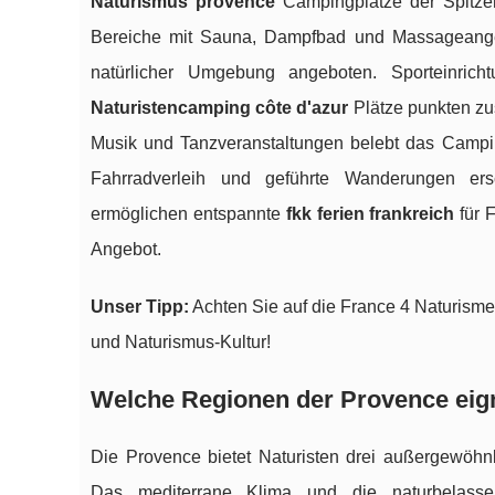
Naturismus provence
Campingplätze der Spitzen
Bereiche mit Sauna, Dampfbad und Massageange
natürlicher Umgebung angeboten. Sporteinrich
Naturistencamping côte d'azur
Plätze punkten zu
Musik und Tanzveranstaltungen belebt das Campi
Fahrradverleih und geführte Wanderungen er
ermöglichen entspannte
fkk ferien frankreich
für 
Angebot.
Unser Tipp:
Achten Sie auf die France 4 Naturisme Z
und Naturismus-Kultur!
Welche Regionen der Provence eig
Die Provence bietet Naturisten drei außergewöhn
Das mediterrane Klima und die naturbelasse