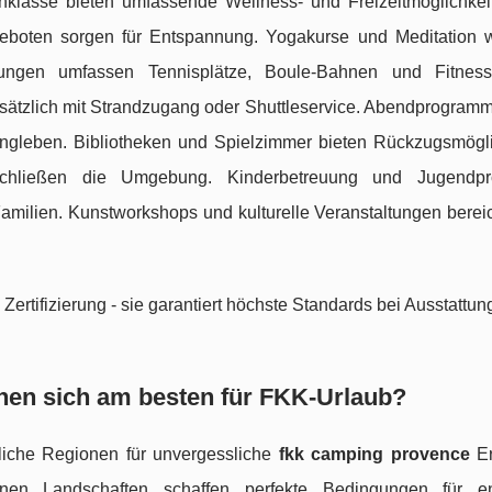
klasse bieten umfassende Wellness- und Freizeitmöglichkei
boten sorgen für Entspannung. Yogakurse und Meditation 
tungen umfassen Tennisplätze, Boule-Bahnen und Fitness
sätzlich mit Strandzugang oder Shuttleservice. Abendprogramm 
ngleben. Bibliotheken und Spielzimmer bieten Rückzugsmögli
schließen die Umgebung. Kinderbetreuung und Jugendp
Familien. Kunstworkshops und kulturelle Veranstaltungen berei
ertifizierung - sie garantiert höchste Standards bei Ausstattun
nen sich am besten für FKK-Urlaub?
liche Regionen für unvergessliche
fkk camping provence
Er
nen Landschaften schaffen perfekte Bedingungen für en