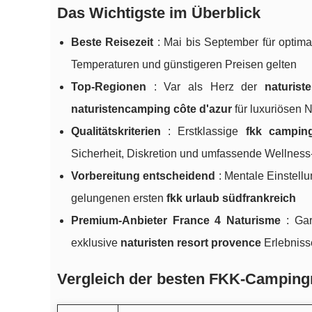
Das Wichtigste im Überblick
Beste Reisezeit
: Mai bis September für optim
Temperaturen und günstigeren Preisen gelten
Top-Regionen
: Var als Herz der
naturis
naturistencamping côte d'azur
für luxuriösen 
Qualitätskriterien
: Erstklassige
fkk campin
Sicherheit, Diskretion und umfassende Wellnes
Vorbereitung entscheidend
: Mentale Einstellu
gelungenen ersten
fkk urlaub südfrankreich
Premium-Anbieter France 4 Naturisme
: Gar
exklusive
naturisten resort provence
Erlebniss
Vergleich der besten FKK-Camping