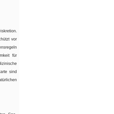
kretion.
hützt vor
ensregeln
mkeit für
izinische
arte sind
ürlichen