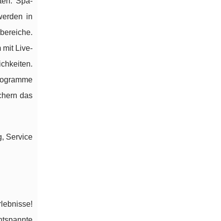
ten. Spa-
werden in
bereiche.
mit Live-
chkeiten.
rogramme
chern das
g, Service
lebnisse!
tspannte